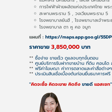
การไฟฟ้าฝ่ายผลิตแห่งประเทศไทย พระ
สะพานพระราม 5 , วงเวียนพระราม 5
โรงพยาบาลยันฮี , โรงพยาบาลเจ้าพระ
โรงพยาบาล ตา หู คอ จมูก
แผนที่ :
https://maps.app.goo.gl/55
ราคาขาย
3
,
850
,
000
บาท
**
ซื้อง่าย ขายเร็ว ดูแลจบทุกขั้นตอน
**
ศูนย์บริการรับฝากขายบ้าน ที่ดิน คอนโด
**
ฟรีค่าโฆษณา ค่าการตลาดและค่าสื่อต่างๆ
**
ประเมินสินเชื่อเบื้องต้นก่อนยื่นธนาคารฟรี
"
คิดจะซื้อ คิดจะขาย คิดถึง
ขายดี
แอสเซท
"