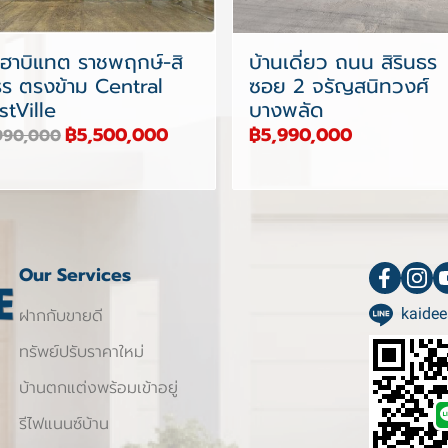
ฮาบิแทต ราชพฤกษ์-สิ
บ้านเดี่ยว ถนน สิรินธร
ธร ตรงข้าม Central
ซอย 2 จรัญสนิทวงศ์
tVille
บางพลัด
฿5,500,000
฿5,990,000
990,000
Our Services
ฝากกับขายดี
kaidee
ทรัพย์ปรับราคาใหม่
บ้านตกแต่งพร้อมเข้าอยู่
รีไฟแนนซ์บ้าน