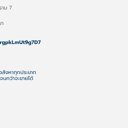
ราม 7
ยา
DPrgpkLmUt9g7D7
 อสังหาทุกประเภท
จนกว่าจะขายได้