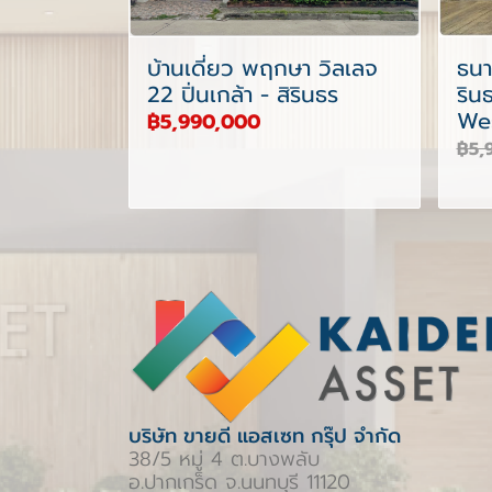
บ้านเดี่ยว พฤกษา วิลเลจ
ธนา
22 ปิ่นเกล้า - สิรินธร
ริน
Wes
฿5,990,000
฿5,
บริษัท ขายดี แอสเซท กรุ๊ป จำกัด
38/5 หมู่ 4 ต.บางพลับ
อ.ปากเกร็ด จ.นนทบุรี 11120