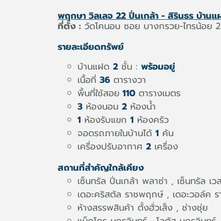
พฤกษา วิลเลจ 22 ปิ่นเกล้า - สิรินธร บ้า
ที่ตั้ง :
วัดโคนอน ซอย บางกรวย-ไทรน้อย 2
รายละเอียดทรัพย์
บ้านแฝด
2
ชั้น :
พร้อมอยู่
เนื้อที่
36
ตารางวา
พื้นที่ใช้สอย
110
ตารางเมตร
3
ห้องนอน
2
ห้องน้ำ
1
ห้องรับแขก
1
ห้องครัว
จอดรถภายในบ้านได้
1
คัน
เครื่องปรับอากาศ
2
เครื่อง
สถานที่สำคัญใกล้เคียง
เซ็นทรัล ปิ่นเกล้า พลาซ่า , เซ็นทรัล เวส
เดอะคริสตัล ราชพฤกษ์ , เดอะวอล์ค 
ห้างสรรพสินค้า ตั้งฮั่วเส็ง , ช่างชุ่ย
แม็คโคร นครอินทร์ , โลตัส นครอินทร์