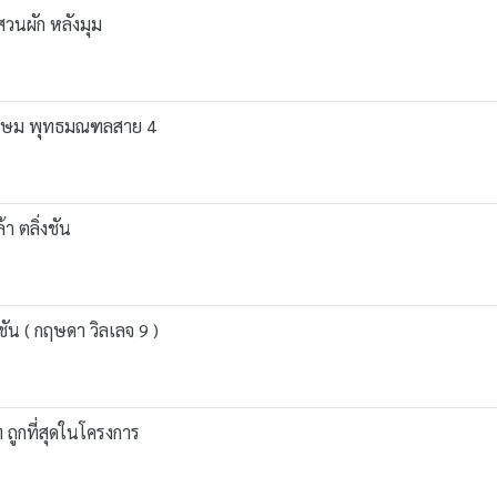
สวนผัก หลังมุม
ชรเกษม พุทธมณฑลสาย 4
า ตลิ่งชัน
ชัน ( กฤษดา วิลเลจ 9 )
ฯ ถูกที่สุดในโครงการ