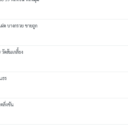
นแฝด บางกรวย ขายถูก
วัดส้มเกลี้ยง
ินธร
ตลิ่งชัน