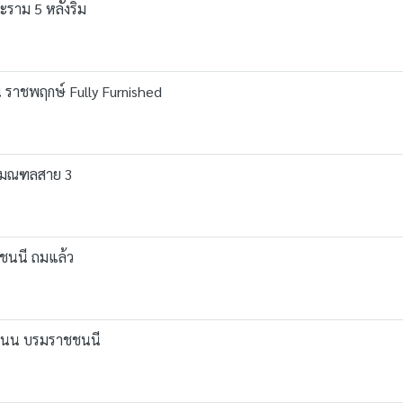
ระราม 5 หลังริม
น ราชพฤกษ์ Fully Furnished
ุทธมณฑลสาย 3
ชชนนี ถมแล้ว
ติดถนน บรมราชชนนี