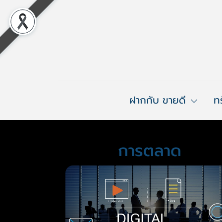
ฝากกับ ขายดี
ท
การตลาด