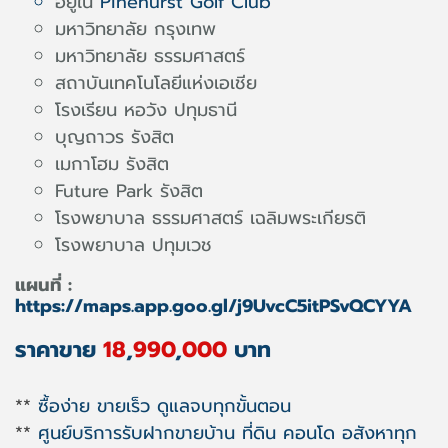
อยู่ใน
Pinehurst Golf Club
มหาวิทยาลัย กรุงเทพ
มหาวิทยาลัย ธรรมศาสตร์
สถาบันเทคโนโลยีแห่งเอเชีย
โรงเรียน หอวัง ปทุมธานี
บุญถาวร รังสิต
เมกาโฮม รังสิต
Future Park รังสิต
โรงพยาบาล ธรรมศาสตร์ เฉลิมพระเกียรติ
โรงพยาบาล ปทุมเวช
แผนที่ :
https://maps.app.goo.gl/j9UvcC5itPSvQCYYA
ราคาขาย
18
,
990
,
000
บาท
**
ซื้อง่าย ขายเร็ว ดูแลจบทุกขั้นตอน
**
ศูนย์บริการรับฝากขายบ้าน ที่ดิน คอนโด อสังหาทุก