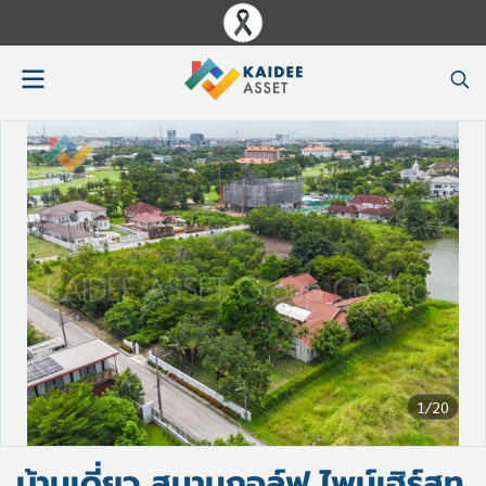
1/20
บ้านเดี่ยว สนามกอล์ฟ ไพน์เฮิร์สท