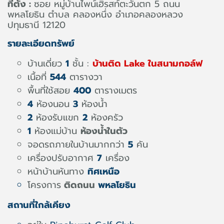
ที่ตั้ง :
ซอย หมู่บ้านไพน์เฮิรสท์ตะวันตก 5 ถนน
พหลโยธิน ตำบล คลองหนึ่ง อำเภอคลองหลวง
ปทุมธานี 12120
รายละเอียดทรัพย์
บ้านเดี่ยว
1
ชั้น :
บ้านติด Lake ในสนามกอล์ฟ
เนื้อที่
544
ตารางวา
พื้นที่ใช้สอย
400
ตารางเมตร
4
ห้องนอน
3
ห้องน้ำ
2
ห้องรับแขก
2
ห้องครัว
1
ห้องแม่บ้าน
ห้องน้ำในตัว
จอดรถภายในบ้านมากกว่า
5
คัน
เครื่องปรับอากาศ
7
เครื่อง
หน้าบ้านหันทาง
ทิศเหนือ
โครงการ
ติดถนน
พหลโยธิน
สถานที่ใกล้เคียง