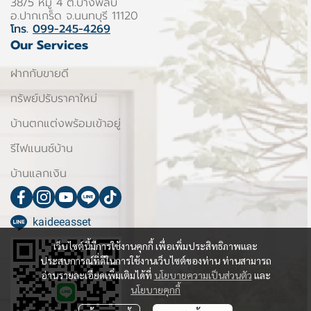
38/5 หมู่ 4 ต.บางพลับ
อ.ปากเกร็ด จ.นนทบุรี 11120
โทร.
099-245-4269
Our Services
ฝากกับขายดี
ทรัพย์ปรับราคาใหม่
บ้านตกแต่งพร้อมเข้าอยู่
รีไฟแนนซ์บ้าน
บ้านแลกเงิน
kaideeasset
เว็บไซต์นี้มีการใช้งานคุกกี้ เพื่อเพิ่มประสิทธิภาพและ
ประสบการณ์ที่ดีในการใช้งานเว็บไซต์ของท่าน ท่านสามารถ
อ่านรายละเอียดเพิ่มเติมได้ที่
นโยบายความเป็นส่วนตัว
และ
นโยบายคุกกี้