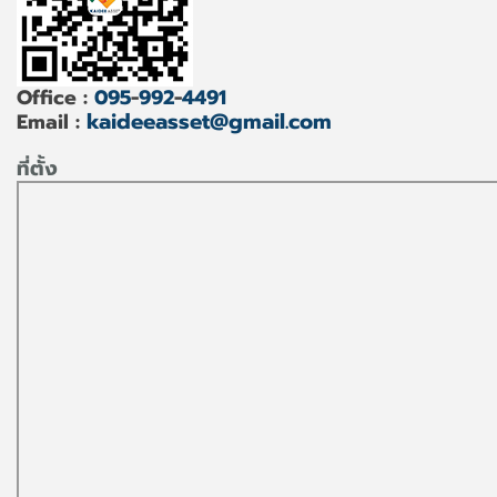
Office :
095
-
992
-
4491
kaideeasset@gmail.com
Email :
ที่ตั้ง