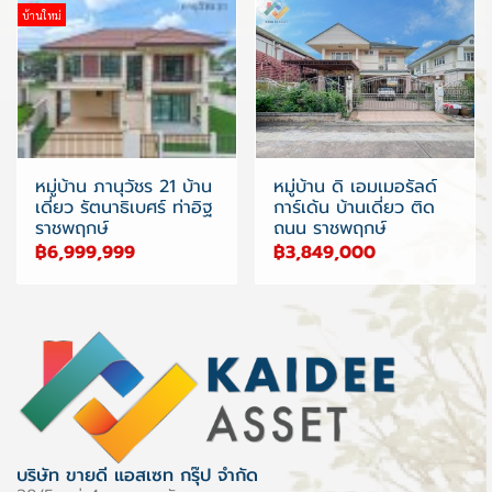
บ้านใหม่
หมู่บ้าน ดิ เอมเมอรัลด์
หมู่บ้าน ภานุวัชร 21 บ้าน
การ์เด้น บ้านเดี่ยว ติด
เดี่ยว รัตนาธิเบศร์ ท่าอิฐ
ถนน ราชพฤกษ์
ราชพฤกษ์
฿3,849,000
฿6,999,999
บริษัท ขายดี แอสเซท กรุ๊ป จำกัด