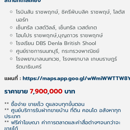
สถานที่ใกล้เคียง
โรบินสัน ราชพฤกษ์, ชิครีพับบลิค ราชพฤษ์, โลตัส
นอร์ท
เซ็นทรัล เวสต์วิลล์, เซ็นทรัล เวสต์เกต
โฮมโปร ราชพฤกษ์,บุญถาวร ราชพฤกษ์
โรงเรียน DBS Denla British Shool
ศูนย์ราชการนนทบุรี, กระทรวงพาณิชย์
โรงพยาบาลนนทเวช, โรงพยาบาล เกษมราษฎร์
รัตนาธิเบศร์
แผนที่ :
https://maps.app.goo.gl/wWmiWWTTW8
ราคาขาย
7
,
900
,
000
บาท
**
ซื้อง่าย ขายเร็ว ดูแลจบทุกขั้นตอน
**
ศูนย์บริการรับฝากขายบ้าน ที่ดิน คอนโด อสังหาทุก
ประเภท
**
ฟรีค่าโฆษณา ค่าการตลาดและค่าสื่อต่างๆจนกว่าจะ
ขายได้