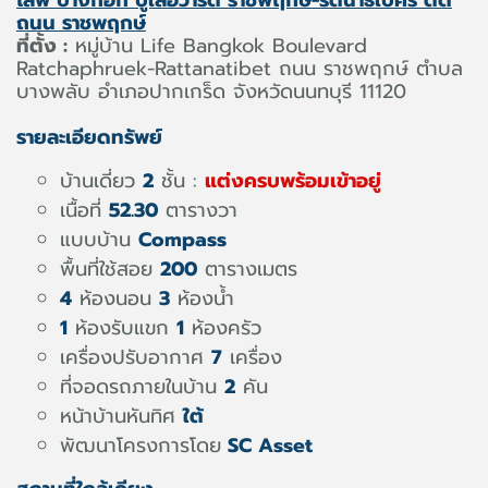
ถนน ราชพฤกษ์
ที่ตั้ง :
หมู่บ้าน Life Bangkok Boulevard
Ratchaphruek-Rattanatibet ถนน ราชพฤกษ์ ตำบล
บางพลับ อำเภอปากเกร็ด จังหวัดนนทบุรี 11120
รายละเอียดทรัพย์
บ้านเดี่ยว
2
ชั้น :
แต่งครบพร้อมเข้าอยู่
เนื้อที่
52.30
ตารางวา
แบบบ้าน
Compass
พื้นที่ใช้สอย
200
ตารางเมตร
4
ห้องนอน
3
ห้องน้ำ
1
ห้องรับแขก
1
ห้องครัว
เครื่องปรับอากาศ
7
เครื่อง
ที่จอดรถภายในบ้าน
2
คัน
หน้าบ้านหันทิศ
ใต้
พัฒนาโครงการโดย
SC Asset