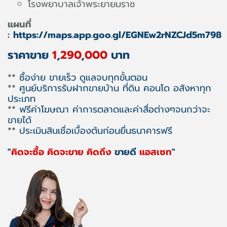
โรงพยาบาลเจ้าพระยายมราช
แผนที่
:
https://maps.app.goo.gl/EGNEw2rNZCJd5m798
ราคาขาย
1
,
290
,
000
บาท
**
ซื้อง่าย ขายเร็ว ดูแลจบทุกขั้นตอน
**
ศูนย์บริการรับฝากขายบ้าน ที่ดิน คอนโด อสังหาทุก
ประเภท
**
ฟรีค่าโฆษณา ค่าการตลาดและค่าสื่อต่างๆจนกว่าจะ
ขายได้
**
ประเมินสินเชื่อเบื้องต้นก่อนยื่นธนาคารฟรี
"
คิดจะซื้อ คิดจะขาย คิดถึง
ขายดี
แอสเซท
"