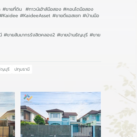
ก #ขายที่ดิน #ทาวน์เฮ้าส์มือสอง #คอนโดมือสอง
ิน #Kaidee #KaideeAsset #ขายดีแอสเซท #บ้านมือ
ธานี #ขายสัมมากรรังสิตคลอง2 #ขายบ้านธัญบุรี #ขาย
ัญบุรี
ปทุมธานี