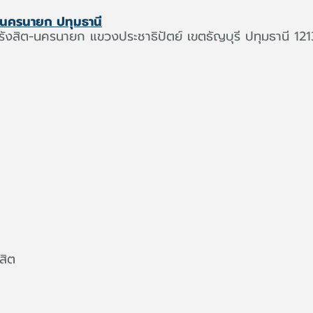
ต-นครนายก ปทุมธานี
ังสิต-นครนายก แขวงประชาธิปัตย์ เขตธัญบุรี ปทุมธานี 12
สิต