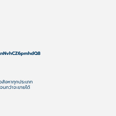
3ktnNvhCZ6pmhdQ8
 อสังหาทุกประเภท
จนกว่าจะขายได้