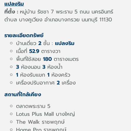
แปลงริม
ที่ตั้ง :
หมู่บ้าน รัชชา 7 พระราม 5 ถนน นครอินทร์
ตำบล บางคูเวียง อำเภอบางกรวย นนทบุรี 11130
รายละเอียดทรัพย์
บ้านเดี่ยว
2
ชั้น :
แปลงริม
เนื้อที่
52.9
ตารางวา
พื้นที่ใช้สอย
180
ตารางเมตร
3
ห้องนอน
3
ห้องน้ำ
1
ห้องรับแขก
1
ห้องครัว
เครื่องปรับอากาศ
2
เครื่อง
สถานที่ใกล้เคียง
ตลาดพระราม 5
Lotus Plus Mall บางใหญ่
The Walk ราชพฤกษ์
Home Pro ราชพฤกษ์