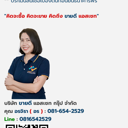
**
ประเมินสินเชื่อเบื้องต้นก่อนยื่นธนาคารฟรี
"
คิดจะซื้อ คิดจะขาย คิดถึง
ขายดี
แอสเซท
"
ขายดี
บริษัท
แอสเซท กรุ๊ป จำกัด
081-654-2529
คุณ
อรจิรา
(
อร
)
:
0816542529
Line
: