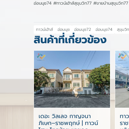
อ่อนนุช74 #ทาวน์เฮ้าส์สุขุมวิท77 #ขายบ้านสุขุมวิ
ทาวน์เฮ้าส์
อ่อนนุช
อ่อนนุช72
อ่อนนุช74
สุขุมวิ
สินค้าที่เกี่ยวข้อง
เดอะ วิลเลจ กาญจนา
ทาว
ภิเษก–ราชพฤกษ์ | ทาวน์
ราช