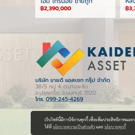
โฮม ไทรน้อย ขายถูก
หลั
฿2,390,000
฿3,
บริษัท ขายดี แอสเซท กรุ๊ป จำกัด
38/5 หมู่ 4 ต.บางพลับ
อ.ปากเกร็ด จ.นนทบุรี 11120
โทร.
099-245-4269
เว็บไซต์นี้มีการใช้งานคุกกี้ เพื่อเพิ่มประสิทธิภาพ
ได้ที่
นโยบายความเป็นส่วนตัว
และ
นโยบายคุกกี้