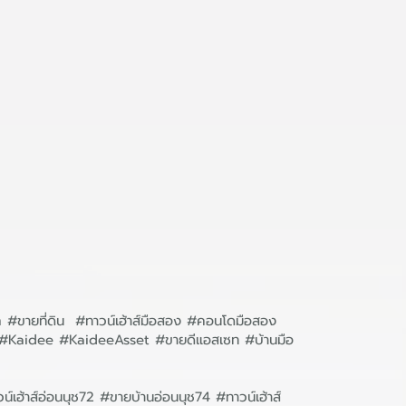
ก #ขายที่ดิน #ทาวน์เฮ้าส์มือสอง #คอนโดมือสอง
ิน #Kaidee #KaideeAsset #ขายดีแอสเซท #บ้านมือ
์เฮ้าส์อ่อนนุช72 #ขายบ้านอ่อนนุช74 #ทาวน์เฮ้าส์