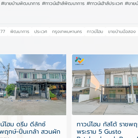
ท77 #ขายบ้านพัฒนาการ #ทาวน์เฮ้าส์พัฒนาการ #ทาวน์เฮ้าส์ประเวศ #ขาย
ท77
พัฒนาการ
ประเวศ
กรุงเทพมหานคร
ทาวน์โฮม
ขายบ้านมือสอง
น์โฮม ดรีม ดีลักซ์
ทาวน์โฮม กัสโต้ ราชพฤ
พฤกษ์-ปิ่นเกล้า สวนผัก
พระราม 5 Gusto