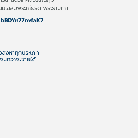
ถนนเฉลิมพระเกียรติ พระรามเก้า
uKbBDYn77nvfaK7
 อสังหาทุกประเภท
จนกว่าจะขายได้