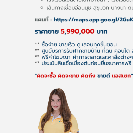
เส้นทางเชื่อมอ่อนนุช สุขุมวิท บางนา 
แผนที่ :
https://maps.app.goo.gl/2G
ราคาขาย
5
,
990
,
000
บาท
**
ซื้อง่าย ขายเร็ว ดูแลจบทุกขั้นตอน
**
ศูนย์บริการรับฝากขายบ้าน ที่ดิน คอนโด
**
ฟรีค่าโฆษณา ค่าการตลาดและค่าสื่อต่างๆ
**
ประเมินสินเชื่อเบื้องต้นก่อนยื่นธนาคารฟรี
"
คิดจะซื้อ คิดจะขาย คิดถึง
ขายดี
แอสเซท
"