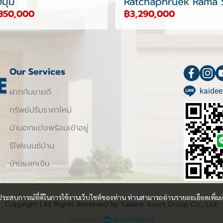
งมุม
Ratchaphruek Rama 
350,000
฿3,290,000
Our Services
ฝากกับขายดี
kaidee
ทรัพย์ปรับราคาใหม่
บ้านตกแต่งพร้อมเข้าอยู่
รีไฟแนนซ์บ้าน
บ้านแลกเงิน
และประสบการณ์ที่ดีในการใช้งานเว็บไซต์ของท่าน ท่านสามารถอ่านรายละเอียดเพิ่มเ
Copyright | All Rights Reserved by Kaidee Asset Group Co., Ltd.
Powered By
MakeWebEasy