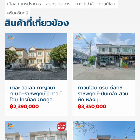
เมืองสมุทรปราการ
สมุทรปราการ
ทาวน์เฮ้าส์
ทาวน์โฮม
ศรีนครินทร์
สินค้าที่เกี่ยวข้อง
เดอะ วิลเลจ กาญจนา
ทาวน์โฮม ดรีม ดีลักซ์
ภิเษก–ราชพฤกษ์ | ทาวน์
ราชพฤกษ์-ปิ่นเกล้า สวน
โฮม ไทรน้อย ขายถูก
ผัก หลังมุม
฿2,390,000
฿3,350,000