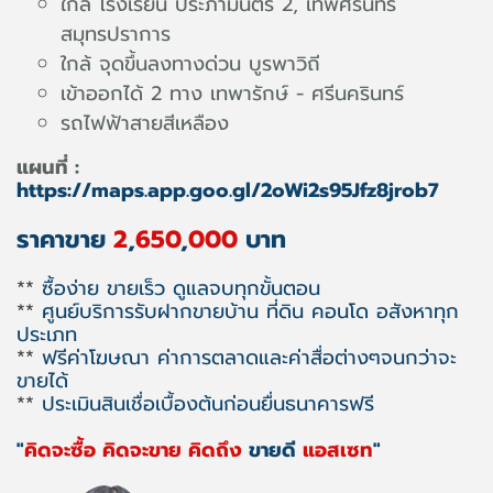
ใกล้ โรงเรียน ประภามนตรี 2, เทพศิรินทร์
สมุทรปราการ
ใกล้ จุดขึ้นลงทางด่วน บูรพาวิถี
เข้าออกได้ 2 ทาง เทพารักษ์ - ศรีนครินทร์
รถไฟฟ้าสายสีเหลือง
แผนที่ :
https://maps.app.goo.gl/2oWi2s95Jfz8jrob7
ราคาขาย
2
,
650
,
000
บาท
**
ซื้อง่าย ขายเร็ว ดูแลจบทุกขั้นตอน
**
ศูนย์บริการรับฝากขายบ้าน ที่ดิน คอนโด อสังหาทุก
ประเภท
**
ฟรีค่าโฆษณา ค่าการตลาดและค่าสื่อต่างๆจนกว่าจะ
ขายได้
**
ประเมินสินเชื่อเบื้องต้นก่อนยื่นธนาคารฟรี
"
คิดจะซื้อ คิดจะขาย คิดถึง
ขายดี
แอสเซท
"