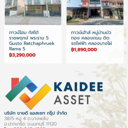
ทาวน์โฮม กัสโต้
ทาวน์เฮ้าส์ หมู่บ้านบัว
ราชพฤกษ์ พระราม 5
ทอง คลองถนน ติด
Gusto Ratchaphruek
รถไฟฟ้า คลองบางไผ่
Rama 5
฿1,890,000
฿3,290,000
บริษัท ขายดี แอสเซท กรุ๊ป จำกัด
38/5 หมู่ 4 ต.บางพลับ
อ.ปากเกร็ด จ.นนทบุรี 11120