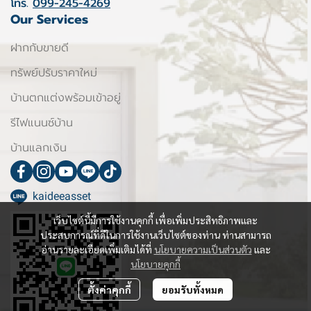
โทร.
099-245-4269
Our Services
ฝากกับขายดี
ทรัพย์ปรับราคาใหม่
บ้านตกแต่งพร้อมเข้าอยู่
รีไฟแนนซ์บ้าน
บ้านแลกเงิน
kaideeasset
เว็บไซต์นี้มีการใช้งานคุกกี้ เพื่อเพิ่มประสิทธิภาพและ
ประสบการณ์ที่ดีในการใช้งานเว็บไซต์ของท่าน ท่านสามารถ
อ่านรายละเอียดเพิ่มเติมได้ที่
นโยบายความเป็นส่วนตัว
และ
นโยบายคุกกี้
ตั้งค่าคุกกี้
ยอมรับทั้งหมด