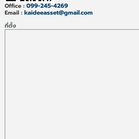
099-245-4269
Office :
kaideeasset@gmail.com
Email :
ที่ตั้ง