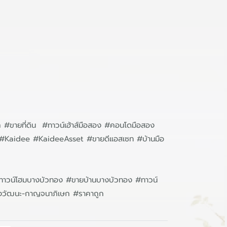
ก #ขายที่ดิน #ทาวน์เฮ้าส์มือสอง #คอนโดมือสอง
ิน #Kaidee #KaideeAsset #ขายดีแอสเซท #บ้านมือ
#ทาวน์โฮมบางบัวทอง #ขายบ้านบางบัวทอง #ทาวน์
้งวัฒนะ-กาญจนาภิเษก #ราคาถูก