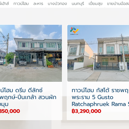
เฮ้าส์
ทาวน์โฮม
ละหาร
บางบัวทอง
นนทบุรี
เปี่ยมสุข
ขายบ้านมือ
น์โฮม ดรีม ดีลักซ์
ทาวน์โฮม กัสโต้ ราชพฤ
พฤกษ์-ปิ่นเกล้า สวนผัก
พระราม 5 Gusto
งมุม
Ratchaphruek Rama 
350,000
฿3,290,000