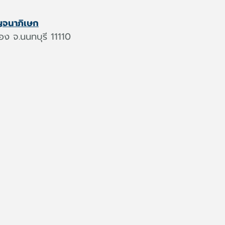
ญจนาภิเษก
อง จ.นนทบุรี 11110