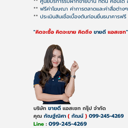
**
ศูนย์บริการรับฝากขายบ้าน ที่ดิน คอนโด
**
ฟรีค่าโฆษณา ค่าการตลาดและค่าสื่อต่างๆ
**
ประเมินสินเชื่อเบื้องต้นก่อนยื่นธนาคารฟรี
"
คิดจะซื้อ คิดจะขาย คิดถึง
ขายดี
แอสเซท
"
ขายดี
บริษัท
แอสเซท กรุ๊ป จำกัด
คุณ
กัณฐ์ณิศา
(
กัณน์
)
099-245-4269
099-245-4269
Line
: