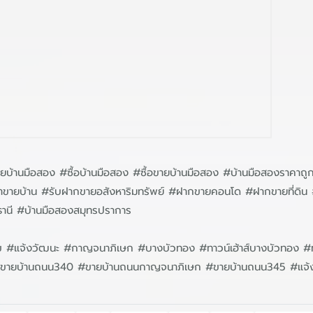
บ้านมือสอง #ซื้อบ้านมือสอง #ซื้อขายบ้านมือสอง #บ้านมือสองราคาถู
หน้าขายบ้าน #รับฝากขายอสังหาริมทรัพย์ #ฝากขายคอนโด #ฝากขายที่ด
ธานี #บ้านมือสองสมุทรปราการ
สุข #แจ้งวัฒนะ #กาญจนาภิเษก #บางบัวทอง #ทาวน์เฮ้าส์บางบัวทอง 
อย #ขายบ้านถนน340 #ขายบ้านถนนกาญจนาภิเษก #ขายบ้านถนน345 #แจ