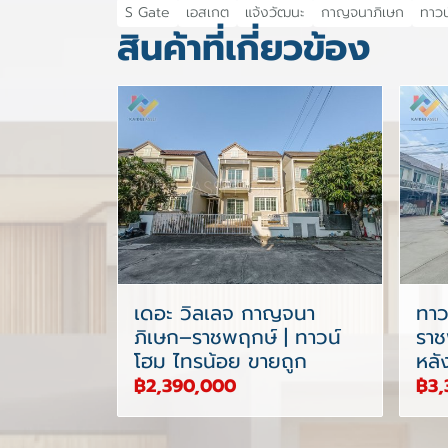
S Gate
เอสเกต
แจ้งวัฒนะ
กาญจนาภิเษก
ทาวน์
สินค้าที่เกี่ยวข้อง
เดอะ วิลเลจ กาญจนา
ทาว
ภิเษก–ราชพฤกษ์ | ทาวน์
ราช
โฮม ไทรน้อย ขายถูก
หลั
฿2,390,000
฿3,