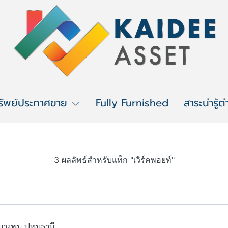
รัพย์ประกาศขาย
Fully Furnished
สาระน่ารู้ต
3 ผลลัพธ์สำหรับแท็ก "เวิร์คพอยท์"
ต-บางพูน ปทุมธานี