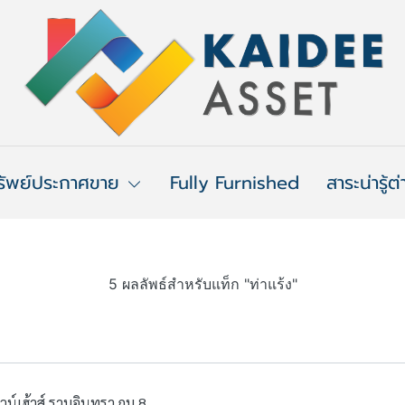
รัพย์ประกาศขาย
Fully Furnished
สาระน่ารู้ต
5 ผลลัพธ์สำหรับแท็ก "ท่าแร้ง"
น์เฮ้าส์ รามอินทรา กม.8