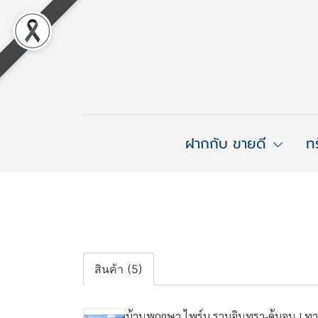
ฝากกับ ขายดี
ท
สินค้า (5)
บ้านพฤกษา ไพร์ม รามอินทรา-คู้บอน | ทาว