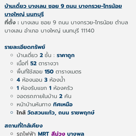
บ้านเดี่ยว บางเลน ซอย 9 ถนน บางกรวย-ไทรน้อย
บางใหญ่ นนทบุรี
ที่ตั้ง :
บางเลน ซอย 9 ถนน บางกรวย-ไทรน้อย ตำบล
บางเลน อำเภอ บางใหญ่ นนทบุรี 11140
รายละเอียดทรัพย์
บ้านเดี่ยว
2
ชั้น :
ราคาถูก
เนื้อที่
52
ตารางวา
พื้นที่ใช้สอย
150
ตารางเมตร
4
ห้องนอน
3
ห้องน้ำ
1
ห้องรับแขก
1
ห้องครัว
จอดรถภายในบ้าน
2
คัน
หน้าบ้านหันทาง
ทิศเหนือ
ใกล้
วัดสวนแก้ว,
ถนน
ราชพฤกษ์
สถานที่ใกล้เคียง
รถไฟฟ้า
MRT
สีม่วง
บางพลู