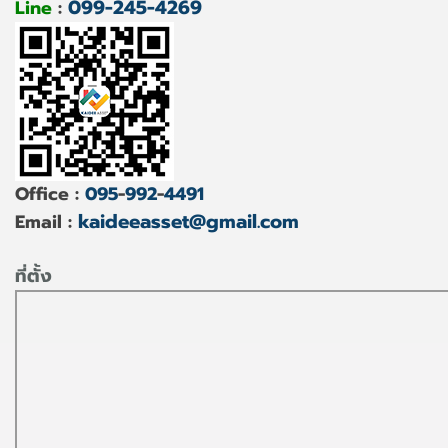
099-245-4269
Line
:
Office :
095
-
992
-
4491
kaideeasset@gmail.com
Email :
ที่ตั้ง