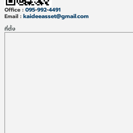
Office :
095
-
992
-
4491
kaideeasset@gmail.com
Email :
ที่ตั้ง