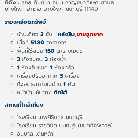
ที่ตั้ง :
ซอย กันตนา ถนน กาญจนาภิเษก ตำบล
บางใหญ่ อำเภอ บางใหญ่ นนทบุรี 11140
รายละเอียดทรัพย์
บ้านเดี่ยว
2
ชั้น :
หลังริม
,
ขายถูกมาก
เนื้อที่
51.80
ตารางวา
พื้นที่ใช้สอย
150
ตารางเมตร
3
ห้องนอน
3
ห้องน้ำ
1
ห้องรับแขก
1
ห้องครัว
เครื่องปรับอากาศ
3
เครื่อง
ที่จอดรถภายในบ้าน
1
คัน
หน้าบ้านหันทาง
ทิศใต้
สถานที่ใกล้เคียง
โรงเรียน เทพศิรินทร์ นนทบุรี
โรงเรียน ราชวินิต นนทบุรี (นนทกิจพิศาล)
อนุบาล เด่นหล้า