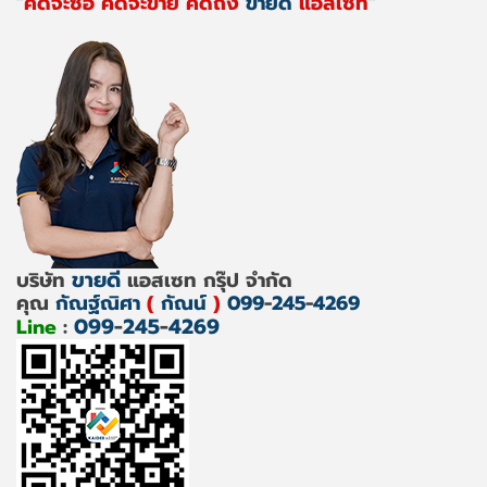
"
คิดจะซื้อ คิดจะขาย คิดถึง
ขายดี
แอสเซท
"
ขายดี
บริษัท
แอสเซท กรุ๊ป จำกัด
คุณ
กัณฐ์ณิศา
(
กัณน์
)
099
-
245
-
4269
099
-
245
-
4269
Line
: