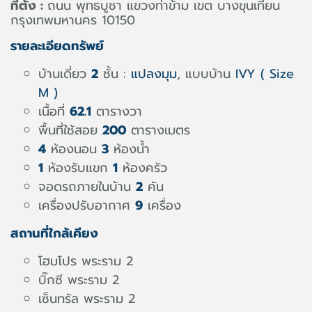
ที่ตั้ง :
ถนน พุทธบูชา แขวงท่าข้าม เขต บางขุนเทียน
กรุงเทพมหานคร 10150
รายละเอียดทรัพย์
บ้านเดี่ยว
2
ชั้น :
แปลงมุม
, แบบบ้าน
IVY ( Size
M )
เนื้อที่
62.1
ตารางวา
พื้นที่ใช้สอย
200
ตารางเมตร
4
ห้องนอน
3
ห้องน้ำ
1
ห้องรับแขก
1
ห้องครัว
จอดรถภายในบ้าน
2
คัน
เครื่องปรับอากาศ
9
เครื่อง
สถานที่ใกล้เคียง
โฮมโปร พระราม 2
บิ๊กซี พระราม 2
เซ็นทรัล พระราม 2