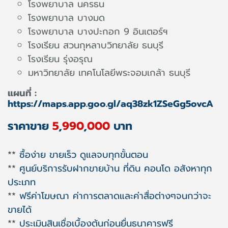
โรงพยาบาล นครธน
โรงพยาบาล บางมด
โรงพยาบาล บางปะกอก 9 อินเตอร์ฯ
โรงเรียน สวนกุหลาบวิทยาลัย ธนบุรี
โรงเรียน รุ่งอรุณ
มหาวิทยาลัย เทคโนโลยีพระจอมเกล้า ธนบุรี
แผนที่ :
https://maps.app.goo.gl/aq38zk1ZSeGg5ovcA
ราคาขาย
5
,
990
,
000
บาท
**
ซื้อง่าย ขายเร็ว ดูแลจบทุกขั้นตอน
**
ศูนย์บริการรับฝากขายบ้าน ที่ดิน คอนโด อสังหาทุก
ประเภท
**
ฟรีค่าโฆษณา ค่าการตลาดและค่าสื่อต่างๆจนกว่าจะ
ขายได้
**
ประเมินสินเชื่อเบื้องต้นก่อนยื่นธนาคารฟรี