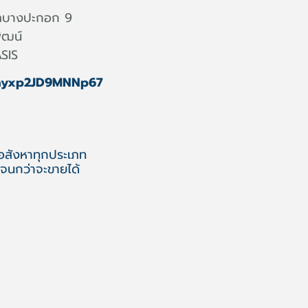
ลบางปะกอก 9
ัฒน์
ASIS
bayxp2JD9MNNp67
 อสังหาทุกประเภท
จนกว่าจะขายได้