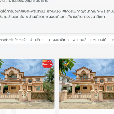
ธานี #บ้านมือสองสมุทรปราการ
อตโต้กาญจนาภิเษก-พระราม2 #Motto #Mottoกาญจนาภิเษก-พระราม2 
 #ขายบ้านเอกชัย #บ้านเดี่ยวกาญจนาภิเษก #ขายบ้านกาญจนาภิเษก
anapisek-Rama2
บ้านเดี่ยว
กาญจนาภิเษก
พระราม2
บางบอนใต้
บ