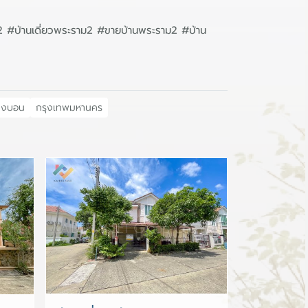
#บ้านเดี่ยวพระราม2 #ขายบ้านพระราม2 #บ้าน
างบอน
กรุงเทพมหานคร