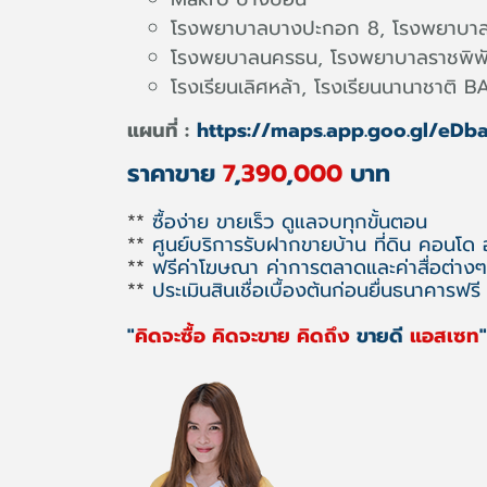
โรงพยาบาลบางปะกอก 8, โรงพยาบา
โรงพยบาลนครธน, โรงพยาบาลราชพิพ
โรงเรียนเลิศหล้า, โรงเรียนนานาชาติ B
แผนที่ :
https://maps.app.goo.gl/eD
ราคาขาย
7
,
390
,
000
บาท
**
ซื้อง่าย ขายเร็ว ดูแลจบทุกขั้นตอน
**
ศูนย์บริการรับฝากขายบ้าน ที่ดิน คอนโด
**
ฟรีค่าโฆษณา ค่าการตลาดและค่าสื่อต่างๆ
**
ประเมินสินเชื่อเบื้องต้นก่อนยื่นธนาคารฟรี
"
คิดจะซื้อ คิดจะขาย คิดถึง
ขายดี
แอสเซท
"