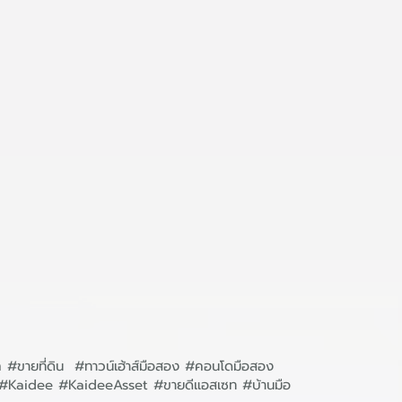
ก #ขายที่ดิน #ทาวน์เฮ้าส์มือสอง #คอนโดมือสอง
ิน #Kaidee #KaideeAsset #ขายดีแอสเซท #บ้านมือ