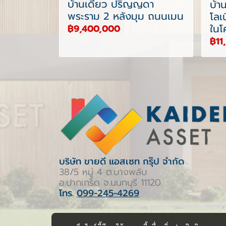
บ้านเดี่ยว ปริญญดา
บ้า
พระราม 2 หลังมุม ถนนเมน
โลเ
ในโ
฿9,400,000
฿11
บริษัท ขายดี แอสเซท กรุ๊ป จำกัด
38/5 หมู่ 4 ต.บางพลับ
อ.ปากเกร็ด จ.นนทบุรี 11120
โทร.
099-245-4269