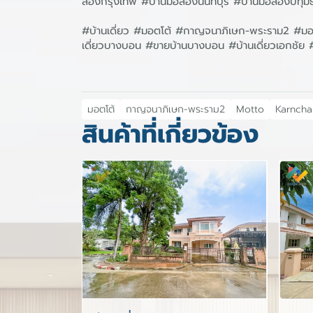
สองกรุงเทพ #บ้านมือสองนนทบุรี #บ้านมือสองปทุม
#บ้านเดี่ยว #มอตโต้ #กาญจนาภิเษก-พระราม2 #ม
เดี่ยวบางบอน #ขายบ้านบางบอน #บ้านเดี่ยวเอกชัย
มอตโต้
กาญจนาภิเษก-พระราม2
Motto
Karnch
สินค้าที่เกี่ยวข้อง