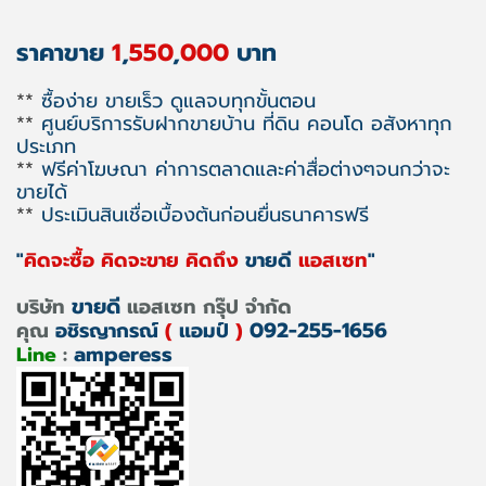
ราคาขาย
1
,
550
,
000
บาท
**
ซื้อง่าย ขายเร็ว ดูแลจบทุกขั้นตอน
**
ศูนย์บริการรับฝากขายบ้าน ที่ดิน คอนโด อสังหาทุก
ประเภท
**
ฟรีค่าโฆษณา ค่าการตลาดและค่าสื่อต่างๆจนกว่าจะ
ขายได้
**
ประเมินสินเชื่อเบื้องต้นก่อนยื่นธนาคารฟรี
"
คิดจะซื้อ คิดจะขาย คิดถึง
ขายดี
แอสเซท
"
ขายดี
บริษัท
แอสเซท กรุ๊ป จำกัด
092-255-1656
คุณ
อชิรญากรณ์
(
แอมป์
)
amperess
Line
: