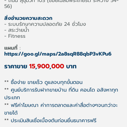
- ถนน สุขุมวิท 103 (ซอยเฉลิมพระเกียรติ ระหว่าง 54-
56)
สิ่งอำนวยความสะดวก
- ระบบรักษาความปลอดภัย 24 ชั่วโมง
- สระว่ายน้ำ
- Fitness
แผนที่
:
https://goo.gl/maps/2a8sqR88qbP3vKPu6
ราคาขาย
15
,
900
,
000
บาท
**
ซื้อง่าย ขายเร็ว ดูแลจบทุกขั้นตอน
**
ศูนย์บริการรับฝากขายบ้าน ที่ดิน คอนโด อสังหาทุก
ประเภท
**
ฟรีค่าโฆษณา ค่าการตลาดและค่าสื่อต่างๆจนกว่าจะ
ขายได้
**
ประเมินสินเชื่อเบื้องต้นก่อนยื่นธนาคารฟรี