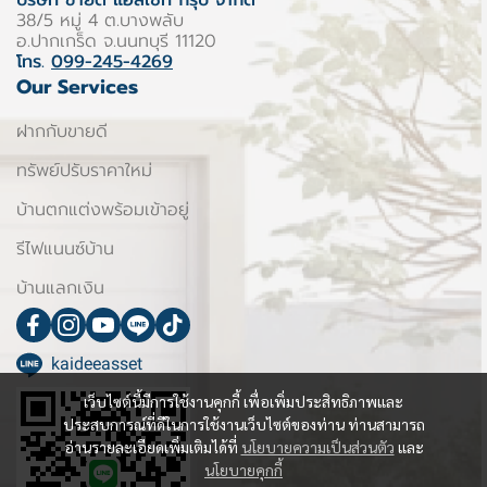
บริษัท ขายดี แอสเซท กรุ๊ป จำกัด
38/5 หมู่ 4 ต.บางพลับ
อ.ปากเกร็ด จ.นนทบุรี 11120
โทร.
099-245-4269
Our Services
ฝากกับขายดี
ทรัพย์ปรับราคาใหม่
บ้านตกแต่งพร้อมเข้าอยู่
รีไฟแนนซ์บ้าน
บ้านแลกเงิน
kaideeasset
เว็บไซต์นี้มีการใช้งานคุกกี้ เพื่อเพิ่มประสิทธิภาพและ
ประสบการณ์ที่ดีในการใช้งานเว็บไซต์ของท่าน ท่านสามารถ
อ่านรายละเอียดเพิ่มเติมได้ที่
นโยบายความเป็นส่วนตัว
และ
นโยบายคุกกี้