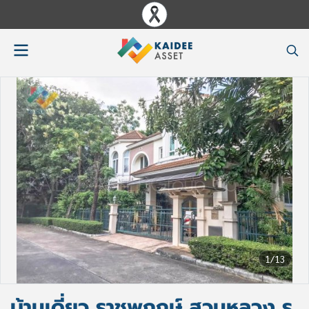
1/13
บ้านเดี่ยว ราชพฤกษ์ สวนหลวง ร.