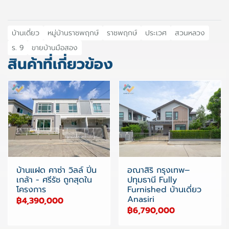
บ้านเดี่ยว
หมู่บ้านราชพฤกษ์
ราชพฤกษ์
ประเวศ
สวนหลวง
ร. 9
ขายบ้านมือสอง
สินค้าที่เกี่ยวข้อง
บ้านแฝด คาซ่า วิลล์ ปิ่น
อณาสิริ กรุงเทพ–
เกล้า - ศรีรัช ถูกสุดใน
ปทุมธานี Fully
โครงการ
Furnished บ้านเดี่ยว
Anasiri
฿4,390,000
฿6,790,000