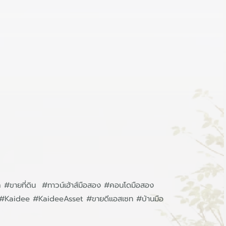
ก #ขายที่ดิน #ทาวน์เฮ้าส์มือสอง #คอนโดมือสอง
ิน #Kaidee #KaideeAsset #ขายดีแอสเซท #บ้านมือ