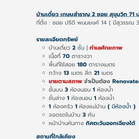
บ้านเดี่ยว เกษมสำราญ 2 ซอย สุขุมวิท 71
ที่ตั้ง : ซอย ปรีดี พนมยงค์ 14 ( มีสุวร
รายละเอียดทรัพย์
บ้านเดี่ยว
2
ชั้น |
ทำเลศักยภาพ
เนื้อที่
70
ตารางวา
พื้นที่ใช้สอย
180
ตารางเมตร
กว้าง
13
เมตร ลึก
21
เมตร
ขายตามสภาพ
จำเป็นต้อง
Renovate
ชั้นบน
3
ห้องนอน
1
ห้องน้ำ
ชั้นล่าง
1
ห้องนอน
1
ห้องน้ำ
1
ห้องครัว
1
ห้องแม่บ้าน
(
มีห้องน้ำ
)
จอดรถในบ้าน
3
คัน
หน้าบ้านหันทาง
ทิศตะวันออกเฉียงใต้
สถานที่ใกล้เคียง