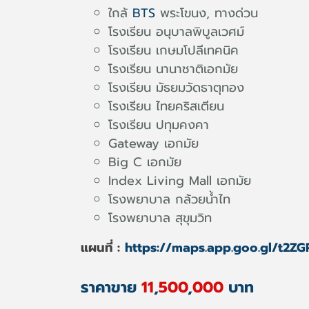
ใกล้
BTS
พระโขนง, ทางด่วน
โรงเรียน อนุบาลพิบูลเวศม์
โรงเรียน เกษมโปลีเทคนิค
โรงเรียน นานาชาติเอกมัย
โรงเรียน มัธยมวัดธาตุทอง
โรงเรียน ไทยคริสเตียน
โรงเรียน ปทุมคงคา
Gateway เอกมัย
B
ig C เอกมัย
Index Living Mall เอกมัย
โรงพยาบาล กล้วยน้ำไท
โรงพยาบาล สุขุมวิท
แผนที่ :
https://maps.app.goo.gl/t2Z
ราคาขาย
11
,
500
,
000
บาท