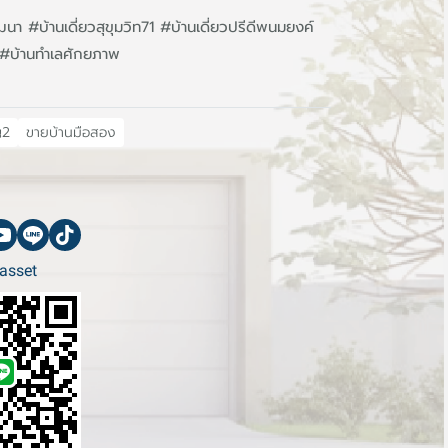
า #บ้านเดี่ยวสุขุมวิท71 #บ้านเดี่ยวปรีดีพนมยงค์
 #บ้านทำเลศักยภาพ
ญ2
ขายบ้านมือสอง
asset